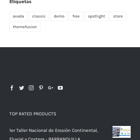
Etiquetas
avada
classic
demo
free
spotlight
store
themefusion
TOP RATED PRODUCTS
1er Taller Nacional de Erosión Continental,
Fluvial y Costera - BARRANQUILLA