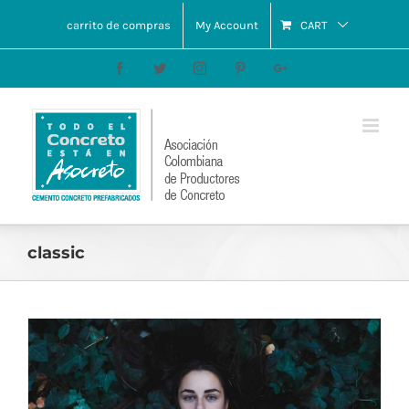
carrito de compras
My Account
CART
Facebook
Twitter
Instagram
Pinterest
Google+
classic