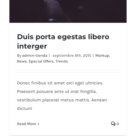
Duis porta egestas libero
interger
By
admin-tienda
|
septiembre 9th, 2015
|
Markup
,
News
,
Special Offers
,
Trends
Duis porta egestas libero interger
Donec finibus sit amet orci eget ultricies.
Praesent posuere ante ut erat fringilla,
vestibulum placerat metus mattis. Aenean
dictum
Read More
0