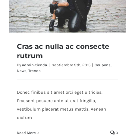
Cras ac nulla ac consecte
rutrum
By
admin-tienda
|
septiembre 9th, 2015
|
Coupons
,
News
,
Trends
Cras ac nulla ac consecte rutrum
Donec finibus sit amet orci eget ultricies.
Praesent posuere ante ut erat fringilla,
vestibulum placerat metus mattis. Aenean
dictum
Read More
0