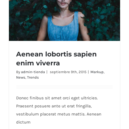
Aenean lobortis sapien
enim viverra
By
admin-tienda
|
septiembre 9th, 2015
|
Markup
,
News
,
Trends
Aenean lobortis sapien enim viverra
Donec finibus sit amet orci eget ultricies.
Praesent posuere ante ut erat fringilla,
vestibulum placerat metus mattis. Aenean
dictum