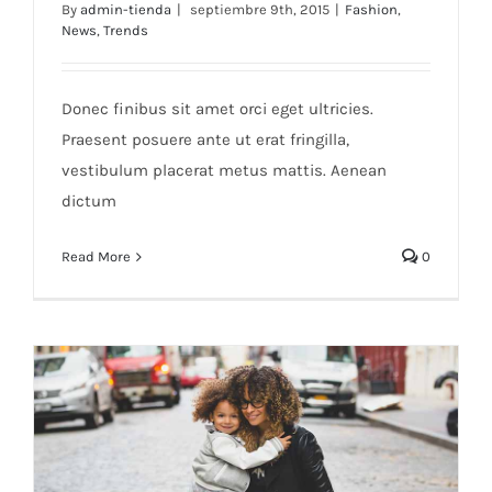
By
admin-tienda
|
septiembre 9th, 2015
|
Fashion
,
News
,
Trends
Nunc fermint nulla eu justo sem id
Donec finibus sit amet orci eget ultricies.
Praesent posuere ante ut erat fringilla,
vestibulum placerat metus mattis. Aenean
dictum
Read More
0