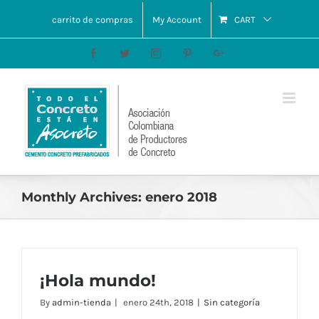
carrito de compras
My Account
CART
Facebook
Twitter
Instagram
Pinterest
Google+
Monthly Archives:
enero 2018
¡Hola mundo!
By
admin-tienda
|
enero 24th, 2018
|
Sin categoría