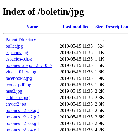
Index of /boletin/jpg
Name
Last modified
Size
Description
Parent Directory
-
bullet.jpg
2019-05-15 11:35
524
espacios.jpg
2019-05-15 11:35
1.1K
espacios-b.jpg
2019-05-15 11:35
1.1K
botones_abajo_r2_c10..>
2019-05-15 11:35
1.5K
vineta_01_w.jpg
2019-05-15 11:35
1.6K
facebook2.jpg
2019-05-15 11:35
1.9K
icono_pdf.jpg
2019-05-15 11:35
1.9K
mas2.jpg
2019-05-15 11:35
2.2K
calificar2.jpg
2019-05-15 11:35
2.3K
enviar2.jpg
2019-05-15 11:35
2.3K
botones_r2_c8.gif
2019-05-15 11:35
2.5K
botones_r2_c2.gif
2019-05-15 11:35
2.6K
botones_r2_c6.gif
2019-05-15 11:35
2.9K
botones_r2_c4.gif
2019-05-15 11:35
4.2K